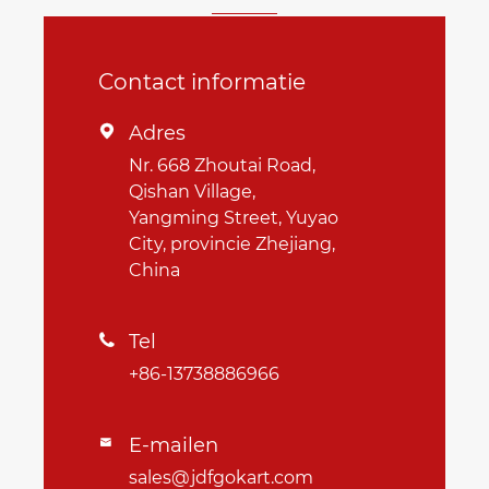
Contact informatie
Adres

Nr. 668 Zhoutai Road,
Qishan Village,
Yangming Street, Yuyao
City, provincie Zhejiang,
China
Tel

+86-13738886966
E-mailen

sales@jdfgokart.com