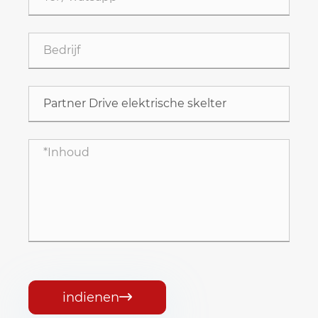
indienen
