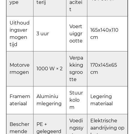
ype
terij
acitei
t
Uithoud
Voert
ingsver
165x140x110
3 uur
uiggr
mogen
cm
ootte
tijd
Verpa
Motorve
kking
170x145x65
1000 W × 2
rmogen
sgroo
cm
tte
Stuur
Framem
Aluminiu
Legering
kolo
ateriaal
mlegering
materiaal
m
Voedi
Elektrische
Bescher
PE +
ngssy
aandrijving op
mende
gelegeerd