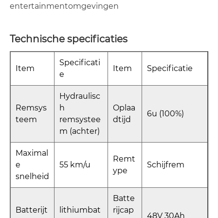
entertainmentomgevingen
Technische specificaties
Specificati
Item
Item
Specificatie
e
Hydraulisc
Remsys
h
Oplaa
6u (100%)
teem
remsystee
dtijd
m (achter)
Maximal
Remt
e
55 km/u
Schijfrem
ype
snelheid
Batte
Batterijt
lithiumbat
rijcap
48V 30Ah