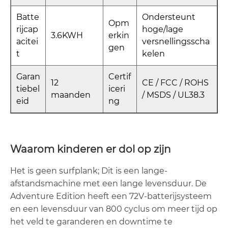
Batte
Ondersteunt
Opm
rijcap
hoge/lage
3.6KWH
erkin
acitei
versnellingsscha
gen
t
kelen
Garan
Certif
12
CE / FCC / ROHS
tiebel
iceri
maanden
/ MSDS / UL38.3
eid
ng
Waarom kinderen er dol op zijn
Het is geen surfplank; Dit is een lange-
afstandsmachine met een lange levensduur. De
Adventure Edition heeft een 72V-batterijsysteem
en een levensduur van 800 cyclus om meer tijd op
het veld te garanderen en downtime te