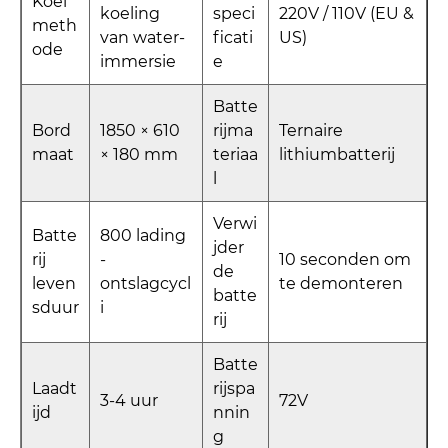
Koel
koeling
speci
220V / 110V (EU &
meth
van water-
ficati
US)
ode
immersie
e
Batte
Bord
1850 × 610
rijma
Ternaire
maat
× 180 mm
teriaa
lithiumbatterij
l
Verwi
Batte
800 lading
jder
rij
-
10 seconden om
de
leven
ontslagcycl
te demonteren
batte
sduur
i
rij
Batte
Laadt
rijspa
3-4 uur
72V
ijd
nnin
g