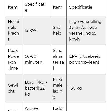
Specificati
Item
Item
Specificatie
e
Nomi
Lage versnelling
nale
Snel
35 km/u, hoge
12 kW
krach
heid
versnelling 55
t
km/h
Peak
Scha
Powe
50-60
alma
EPP (uitgebreid
r-on
minuten
teriaa
polypropyleen)
Time
l
Maxi
Bord 17kg +
Gewi
male
batterij 22
130 kg
cht
ladin
kg
g
Actieve
Lader