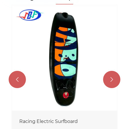
High-speed surfplank
Bekijk meer >>

