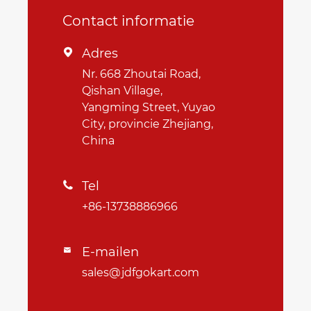
Contact informatie
Adres

Nr. 668 Zhoutai Road,
Qishan Village,
Yangming Street, Yuyao
City, provincie Zhejiang,
China
Tel

+86-13738886966
E-mailen

sales@jdfgokart.com