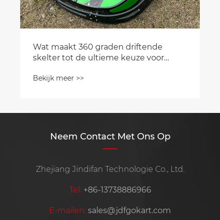
Neem Contact Met Ons Op
Zhejiang Jindifan Technologie Co., Ltd.
Tel:
+86-13738886966
E-mailen:
sales@jdfgokart.com